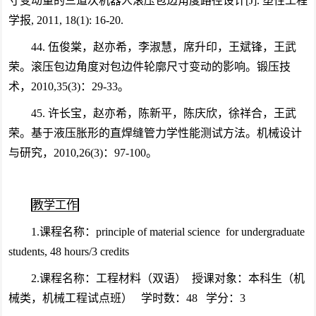
寸变动量的三道次机器人滚压包边角度路径设计[J]. 塑性工程
学报, 2011, 18(1): 16-20.
44. 伍俊棠，赵亦希，李淑慧，席升印，王斌锋，王武
荣。滚压包边角度对包边件轮廓尺寸变动的影响。锻压技
术，2010,35(3)：29-33。
45. 许长宝，赵亦希，陈新平，陈庆欣，徐祥合，王武
荣。基于液压胀形的直焊缝管力学性能测试方法。机械设计
与研究，2010,26(3)：97-100。
教学工作
1.课程名称：principle of material science for undergraduate
students, 48 hours/3 credits
2.课程名称：工程材料（双语） 授课对象：本科生（机
械类，机械工程试点班） 学时数：48 学分：3