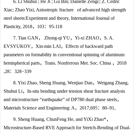
6. Li Shuhui ; He Ji ; Gu Bin; Danielle Zengc; Z. Cedric
Xiac; Zhao Yixi, Anisotropic fracture of advanced high strength
steel sheets:Experiment and theory, International Journal of
Plasticity, 2018，103：95-118
7. Tian GAN， Zhong-qi YU，Yi-xi ZHAO，S. A.
EVSYUKOV，Xin-min LAI，Effects of backward path
parameters on formability in conventional spinning of aluminum
hemispherical parts，Trans. Nonferrous Met. Soc. China ，2018
,28：328−339
8. Yixi Zhao, Sheng Huang, Wenjiao Dan，Weigang Zhang,
Shuhui Li，In-situ bending under tension shear fracture analysis
and microstructure “earthquake” of DP780 dual phase steels，
Materials Science and Engineering: A，2017,695：80–91,
9. Sheng Huang, ChunFeng He, and YiXi Zhao*，
Microstructure-Based RVE Approach for Stretch-Bending of Dual-