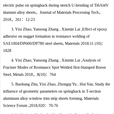
electric pulse on springback during stretch U-bending of Ti6Al4V
titanium alloy sheets，Journal of Materials Processing Tech，
2018，261：12-23
3. Yixi Zhao, Yansong Zhang , Xinmin Lai ,Effect of epoxy
adhesive on nugget formation in resistance welding of
SAE1004/DP600/DP780 steel sheets, Materials 2018.11 (10)：
1828
4. Yixi Zhao, Yansong Zhang , Xinmin Lai ,Analysis of
Fracture Modes of Resistance Spot Welded Hot-Stamped Boron
Steel, Metals 2018，8(10)：764
5. Baohang Zhu, Yixi Zhao, Zhongqi Yu , Hui Yan, Study the
influence of geometric parameters on springback in T-section
aluminum alloy window trim strip sheets forming, Materials
Science Forum ,2018,920：70-76