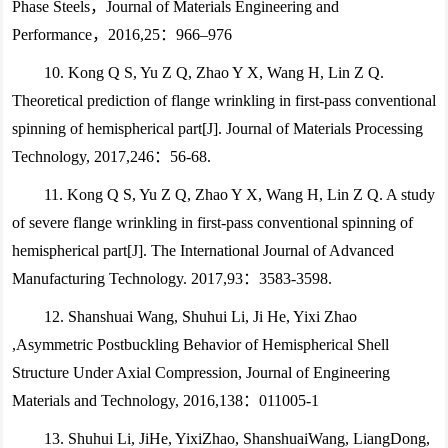
Phase Steels，Journal of Materials Engineering and
Performance，2016,25：966–976
10. Kong Q S, Yu Z Q, Zhao Y X, Wang H, Lin Z Q.
Theoretical prediction of flange wrinkling in first-pass conventional
spinning of hemispherical part[J]. Journal of Materials Processing
Technology, 2017,246：56-68.
11. Kong Q S, Yu Z Q, Zhao Y X, Wang H, Lin Z Q. A study
of severe flange wrinkling in first-pass conventional spinning of
hemispherical part[J]. The International Journal of Advanced
Manufacturing Technology. 2017,93：3583-3598.
12. Shanshuai Wang, Shuhui Li, Ji He, Yixi Zhao
,Asymmetric Postbuckling Behavior of Hemispherical Shell
Structure Under Axial Compression, Journal of Engineering
Materials and Technology, 2016,138：011005-1
13. Shuhui Li, JiHe, YixiZhao, ShanshuaiWang, LiangDong,