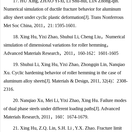
17. HU Xing, ZHAO Yi-xi, LI Shu-hui, LIN Zhong-qin.
Numerical simulation of ductile fracture behavior for aluminum
alloy sheet under cyclic plastic deformation[J]. Trans Nonferrous
Met Soc China, 2011，21: 1595-1601.
18. Xing Hu, Yixi Zhao, Shuhui Li, Cheng Liu，Numerical
simulation of dimensional variations for roller hemming，
Advanced Materials Research，2011，160-162：1601-1605
19. Shuhui Li, Xing Hu, Yixi Zhao, Zhongqin Lin, Nanqiao
Xu. Cyclic hardening behavior of roller hemming in the case of
aluminum alloy sheets[J]. Materials & Design, 2011, 32(4)：2308-
2316.
20. Nanqiao Xu, Mei Li, Yixi Zhao, Xing Hu. Failure modes
of dual phase steels under different loading paths[J]. Advanced
Materials Research, 2011，160：1674-1679.
21. Xing Hu, Z.Q. Lin, S.H. Li , Y.X. Zhao. Fracture limit