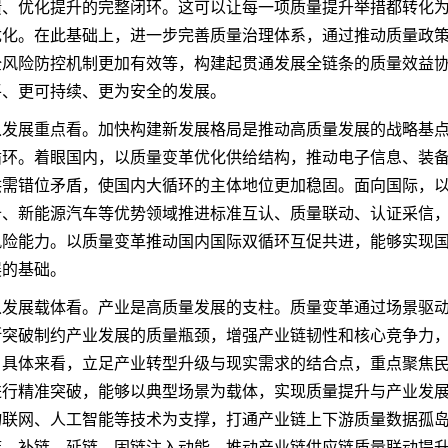
馈、优化提升的完整闭环。这可以让每一项质量提升举措都转化
优化。在此基础上，进一步完善质量治理体系，通过推动质量政
全风险防控机制更加有效等，构建起贯通发展全链条的质量效益
平、更可持续、更为安全的发展。
从发展重点看。加快构建新发展格局是推动高质量发展的战略基
循环。着眼国内，以质量变革优化供给结构，推动电子信息、装
供需错位矛盾，使国内大循环的主体地位更加稳固。面向国际，
备、新能源汽车等优势领域推进标准互认、质量联动、认证采信
风险能力。以质量变革推动国内国际双循环互促共进，能够实现
展的基础。
从发展载体看。产业是高质量发展的支柱。质量变革通过场景驱
断突破制约产业发展的质量瓶颈，增强产业链韧性和核心竞争力
。具体来看，立足产业转型升级与现实需求的结合点，重点聚焦
进行精准突破，能够以典型场景为载体，实现质量提升与产业发
物联网、人工智能等技术为支撑，打通产业链上下游质量数据孤
链、补链、延链、固链注入动能，推动产业链供应链质量联动提