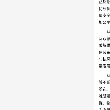
益反
持续
量安
加公
际双
破解
信装
与抗
量发
够不
塑造
难题
据、
为强