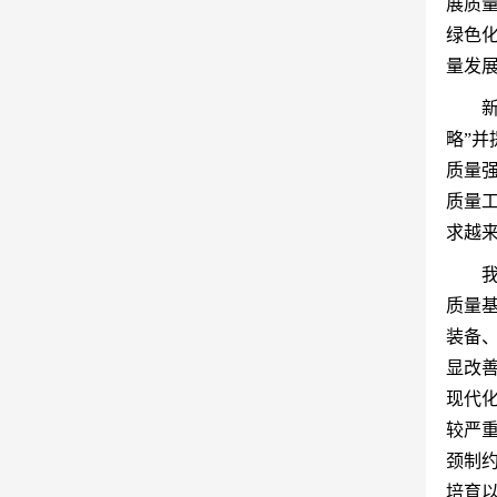
展质
绿色
量发
略”并
质量强
质量
求越
质量
装备
显改
现代
较严
颈制
培育