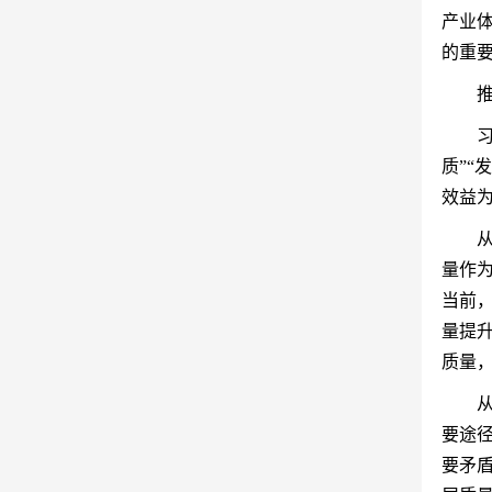
产业体
的重
质”
效益
量作
当前
量提
质量
要途
要矛