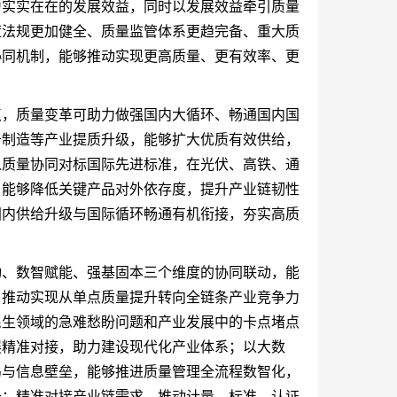
为实实在在的发展效益，同时以发展效益牵引质量
策法规更加健全、质量监管体系更趋完备、重大质
协同机制，能够推动实现更高质量、更有效率、更
点，质量变革可助力做强国内大循环、畅通国内国
备制造等产业提质升级，能够扩大优质有效供给，
以质量协同对标国际先进标准，在光伏、高铁、通
，能够降低关键产品对外依存度，提升产业链韧性
国内供给升级与国际循环畅通有机衔接，夯实高质
动、数智赋能、强基固本三个维度的协同联动，能
，推动实现从单点质量提升转向全链条产业竞争力
民生领域的急难愁盼问题和产业发展中的卡点堵点
展精准对接，助力建设现代化产业体系；以大数
岛与信息壁垒，能够推进质量管理全流程数智化，
升；精准对接产业链需求，推动计量、标准、认证