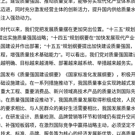
量上。建设质量强国、推动质量变革，能够夯实现代化产业体系
化迈进，同时充分激发经营主体的创新活力，提升国内供给质量
展注入强劲动力。
新时代以来，我们党把发展质量摆在更加突出位置。“十三五”规划
提出实施质量强国战略；“十四五”规划纲要在“加快发展现代产
国建设并作出部署；“十五五”规划纲要提出加快建设质量强国
工程，增强质量技术基础能力”。可以看出，我们党对质量强国建
来越明确、目标越来越清晰、部署越来越系统、举措越来越务实
我国发布《质量强国建设纲要》《国家标准化发展纲要》，积极
基础设施建设。在一系列措施推动下，我国质量事业实现跨越式
、重大工程、重要消费品、新兴领域高技术产品的质量达到国际
善。在质量强国建设推动下，我国高质量发展取得积极成效，人
化的要求相比、与人民群众的美好生活需要相比，我国发展质量
重，在研发设计、质量检测、品牌营销等环节和领域仍有提升空间
约、补强短板弱项，在激烈国际竞争中赢得战略主动，必须坚定
以技术、标准、品牌、服务等为核心的经济发展新优势，以高质