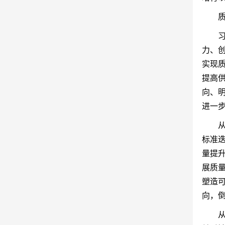
力、创
实现质
提高
向、
进一
标准
量提
展质
塑造
向，